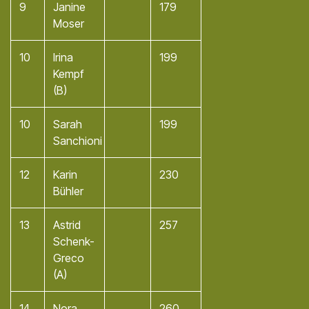
9
Janine
179
Moser
10
Irina
199
Kempf
(B)
10
Sarah
199
Sanchioni
12
Karin
230
Bühler
13
Astrid
257
Schenk-
Greco
(A)
14
Nora
260