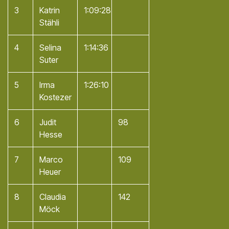
3
Katrin
1:09:28
Stähli
4
Selina
1:14:36
Suter
5
Irma
1:26:10
Kostezer
6
Judit
98
Hesse
7
Marco
109
Heuer
8
Claudia
142
Möck