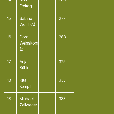
Freitag
15
Sabine
277
Wolff (A)
16
Dora
283
Weisskopf
(B)
17
Anja
325
Bühler
18
Rita
333
Kempf
18
Michael
333
Zellweger