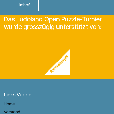
Imhof
Das Ludoland Open Puzzle-Turnier
wurde grosszügig unterstützt von:
Links Verein
Home
Vorstand