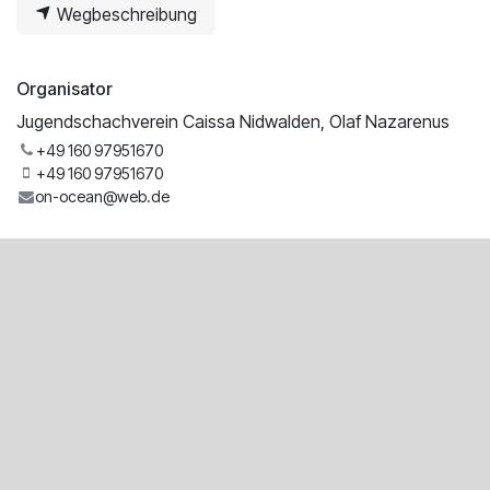
Wegbeschreibung
Organisator
Jugendschachverein Caissa Nidwalden, Olaf Nazarenus
+49 160 97951670
+49 160 97951670
on-ocean@web.de
Teilen
Finden Sie heraus, was über diese Veranstaltung gesagt
wird und beteiligen Sie sich am Gespräch.