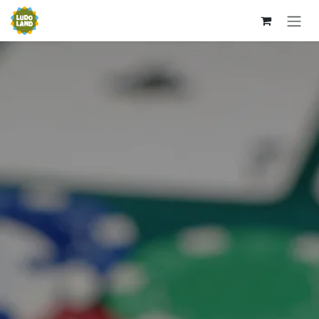
Zum Inhalt springen