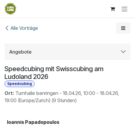
Zum Inhalt springen
Alle Vorträge
Angebote
Speedcubing mit Swisscubing am
Ludoland 2026
Speedcubing
Ort:
Turnhalle Isenringen
-
18.04.26, 10:00
-
18.04.26,
19:00
(
Europe/Zurich
) (
9 Stunden
)
Ioannis Papadopoulos