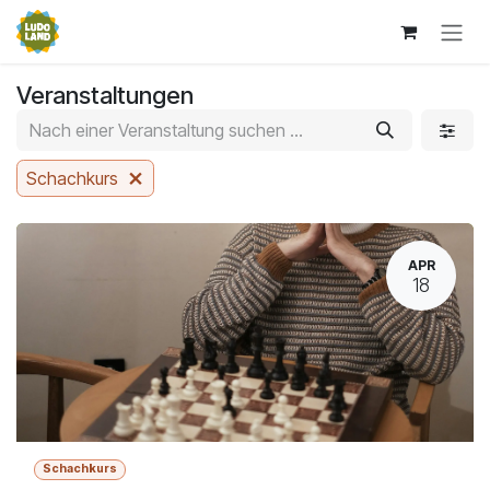
Zum Inhalt springen
Veranstaltungen
Schachkurs
APR
18
Schachkurs