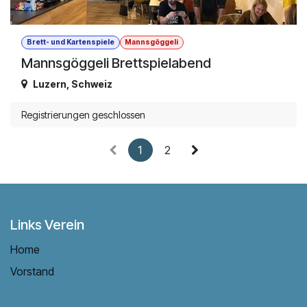
Brett- und Kartenspiele
Mannsgöggeli
Mannsgöggeli Brettspielabend
Luzern
,
Schweiz
Registrierungen geschlossen
1
2
Links Verein
Home
Vorstand