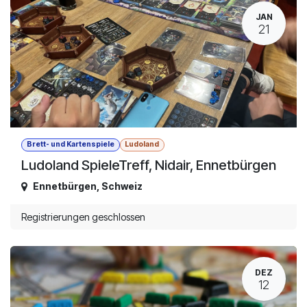
JAN
21
Brett- und Kartenspiele
Ludoland
Ludoland SpieleTreff, Nidair, Ennetbürgen
Ennetbürgen
,
Schweiz
Registrierungen geschlossen
DEZ
12