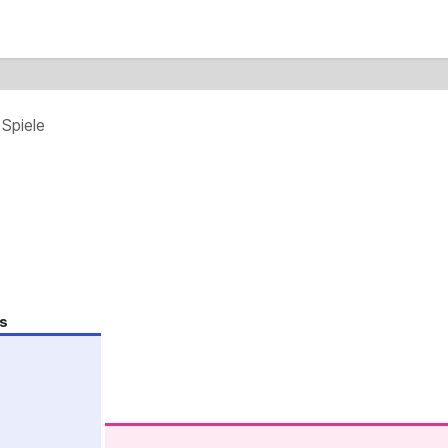
r uns
 Spiele
s