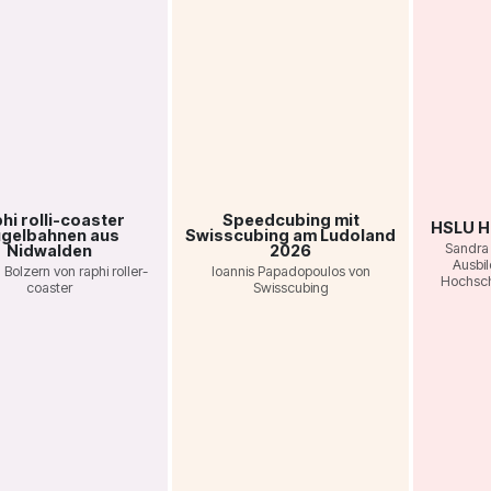
hi rolli-coaster
Speedcubing mit
HSLU H
gelbahnen aus
Swisscubing am Ludoland
Sandra 
Nidwalden
2026
Ausbi
Bolzern von raphi roller-
Ioannis Papadopoulos von
Hochsch
coaster
Swisscubing