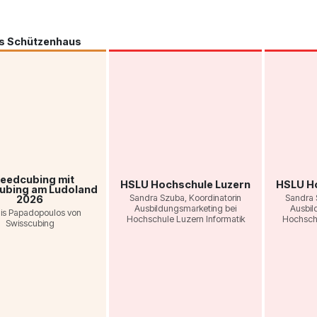
es Schützenhaus
eedcubing mit
HSLU Hochschule Luzern
HSLU H
ubing am Ludoland
Sandra Szuba, Koordinatorin
Sandra 
2026
Ausbildungsmarketing bei
Ausbil
is Papadopoulos von
Hochschule Luzern Informatik
Hochschu
Swisscubing