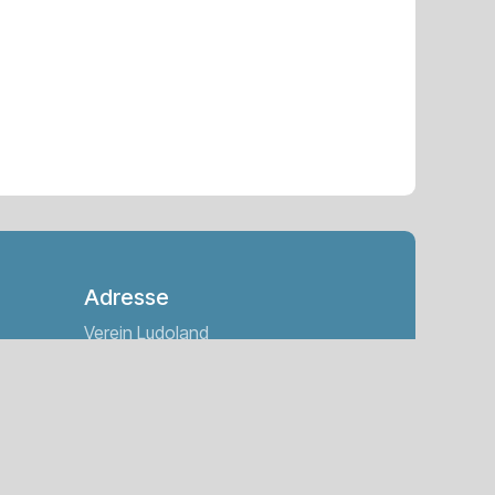
Adresse
Verein Ludoland
Emmetterstrasse 8
6375 Beckenried