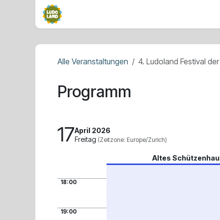
Zum Inhalt springen
Home
Mitmachen
Sponsoren
Übe
Alle Veranstaltungen
4. Ludoland Festival der
Programm
17
April 2026
Freitag
(Zeitzone: Europe/Zurich)
Altes Schützenhau
18:00
19:00