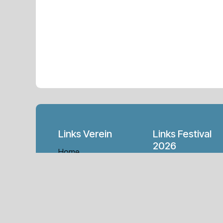
Links Verein
Links Festival
2026
Home
Anreise und
Vorstand
Übernachten
Ludoland Puzzle-
Turnier
Datenschutz /
Ludoland Dog-Turni