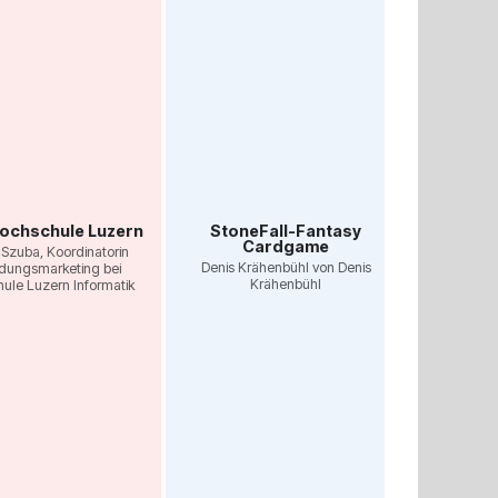
Mode
Thomas Wi
ochschule Luzern
StoneFall-Fantasy
Cardgame
Szuba, Koordinatorin
Denis Krähenbühl von Denis
ldungsmarketing bei
Krähenbühl
ule Luzern Informatik