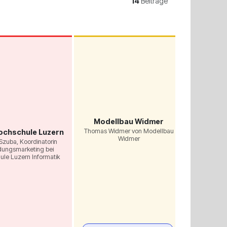
14
Beiträge
Modellbau Widmer
Thomas Widmer von Modellbau
ochschule Luzern
Widmer
Szuba, Koordinatorin
dungsmarketing bei
Speed St
le Luzern Informatik