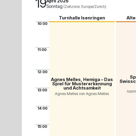
19
April 2026
Sonntag
(Zeitzone: Europe/Zurich)
Turnhalle Isenringen
Alt
10:00
11:00
12:00
Sp
Agnes Melles, Hemiga – Das
Swissc
Spiel für Mustererkennung
und Achtsamkeit
13:00
Ioann
Agnes Melles von Agnes Melles
14:00
15:00