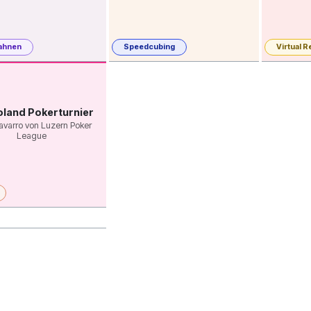
ahnen
Speedcubing
Virtual R
oland Pokerturnier
avarro von Luzern Poker
League