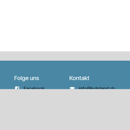
Folge uns
Kontakt
Facebook
info@ludoland.ch
Instagram
+ 41 79 332 53 17
er