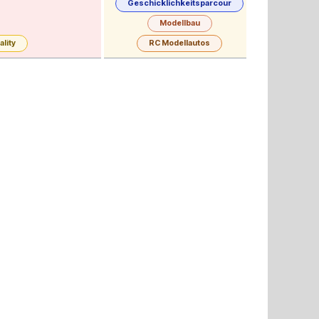
Geschicklichkeitsparcour
Modellbau
ality
RC Modellautos