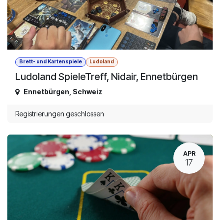
Brett- und Kartenspiele
Ludoland
Ludoland SpieleTreff, Nidair, Ennetbürgen
Ennetbürgen
,
Schweiz
Registrierungen geschlossen
APR
17