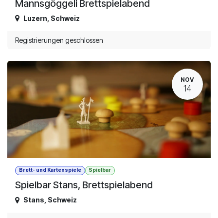
Mannsgöggeli Brettspielabend
Luzern
,
Schweiz
Registrierungen geschlossen
NOV
14
Brett- und Kartenspiele
Spielbar
Spielbar Stans, Brettspielabend
Stans
,
Schweiz