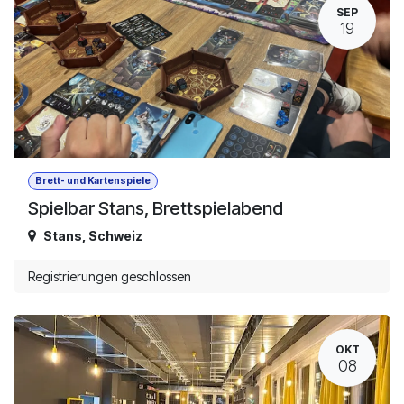
SEP
19
Brett- und Kartenspiele
Spielbar Stans, Brettspielabend
Stans
,
Schweiz
Registrierungen geschlossen
OKT
08