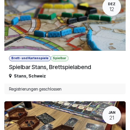
DEZ
12
Brett- und Kartenspiele
Spielbar
Spielbar Stans, Brettspielabend
Stans
,
Schweiz
Registrierungen geschlossen
JAN
21