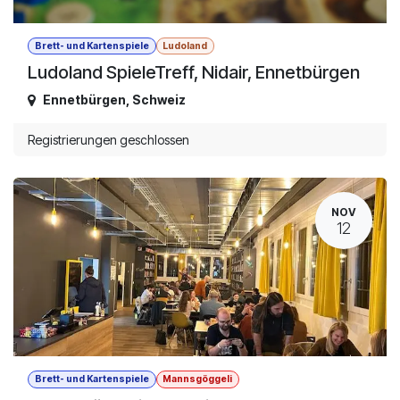
Brett- und Kartenspiele
Ludoland
Ludoland SpieleTreff, Nidair, Ennetbürgen
Ennetbürgen
,
Schweiz
Registrierungen geschlossen
NOV
12
Brett- und Kartenspiele
Mannsgöggeli